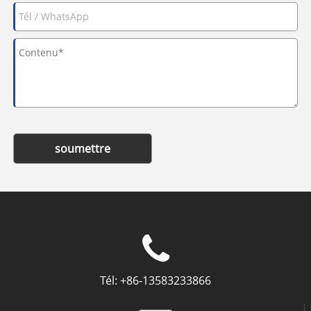
soumettre
Tél:
+86-13583233866