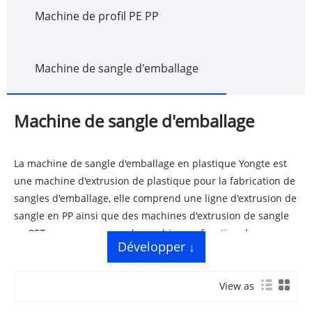
Machine de profil PE PP
Machine de sangle d'emballage
Machine de sangle d'emballage
La machine de sangle d'emballage en plastique Yongte est
une machine d'extrusion de plastique pour la fabrication de
sangles d'emballage, elle comprend une ligne d'extrusion de
sangle en PP ainsi que des machines d'extrusion de sangle
en PET. nous concevrons la machine en fonction de
Développer ↓
différentes matières premières pour garantir une
production de haute capacité et de haute qualité.
View as