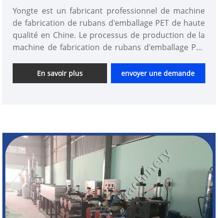
Yongte est un fabricant professionnel de machine
de fabrication de rubans d'emballage PET de haute
qualité en Chine. Le processus de production de la
machine de fabrication de rubans d'emballage PET
consiste à faire fondre les copeaux de plastique PET
dans l'extrudeuse, à les façonner en une sangle
En savoir plus
envoyer une demande
uniforme avec la tête de filière, puis à les refroidir.
avec le système de refroidissement, l'étirer avec
l'unité d'étirage, le gaufrer avec l'unité de gaufrage,
l'enrouler sur des bobines avec l'unité
d'enroulement et le couper à la longueur requise
avec la machine de découpe.