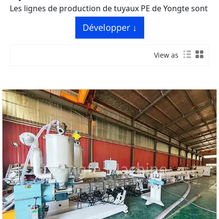
Les lignes de production de tuyaux PE de Yongte sont
spécialisées dans la fabrication
Tuyaux en PEHD,
Développer ↓
MDPE et LDPE
avec des diamètres allant de
20 mm à
1200 mm
, mettant en vedette
technologie
View as
d'extrusion monovis
,
moulage par résistance à
haute pression
, et
contrôle intelligent par API
. Idéal
pour les projets municipaux d’approvisionnement en
eau, de transport de gaz, de drainage et d’irrigation
agricole.
Les lignes de production de tuyaux PE de Yongte sont
conçues pour répondre aux normes de qualité
strictes de la fabrication de tuyaux PE, en se
concentrant sur
épaisseur de paroi uniforme
,
excellente résistance aux chocs
, et
longue durée de
vie
de tuyaux finis. Nos solutions clé en main
intègrent des systèmes avancés d’extrusion, de
dimensionnement précis et de manutention
automatisée, adaptés à la fois à la personnalisation