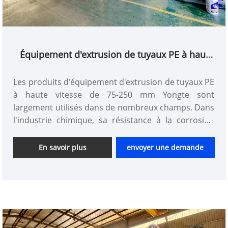
Équipement d'extrusion de tuyaux PE à haut
débit 75-250 mm
Les produits d'équipement d'extrusion de tuyaux PE
à haute vitesse de 75-250 mm Yongte sont
largement utilisés dans de nombreux champs. Dans
l'industrie chimique, sa résistance à la corrosion
peut transporter en toute sécurité toutes sortes de
liquides chimiques pour assurer la douceur progrès
En savoir plus
envoyer une demande
de la production. Dans le domaine de l'exploitation
minière, il peut s'adapter à un terrain complexe et à
un environnement sévère, et est utilisé pour le
transport de pâte et d'autres substances. Dans les
projets de construction, il peut jouer un rôle
important en tant que tuyau de drainage souterrain