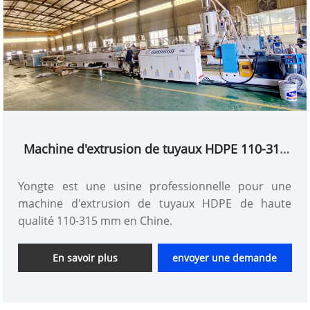
et tuyau de ventilation. De plus, dans la
construction de paysages de jardin, la pose de
tuyaux pour l'irrigation et la disposition des
caractéristiques de l'eau est magnifique et durable.
Avec ses excellentes performances et son large
applicabilité, les produits de cette ligne apportent
un fort soutien au développement de diverses
industries.
Machine d'extrusion de tuyaux HDPE 110-315
mm
Yongte est une usine professionnelle pour une
machine d'extrusion de tuyaux HDPE de haute
qualité 110-315 mm en Chine.
En savoir plus
envoyer une demande