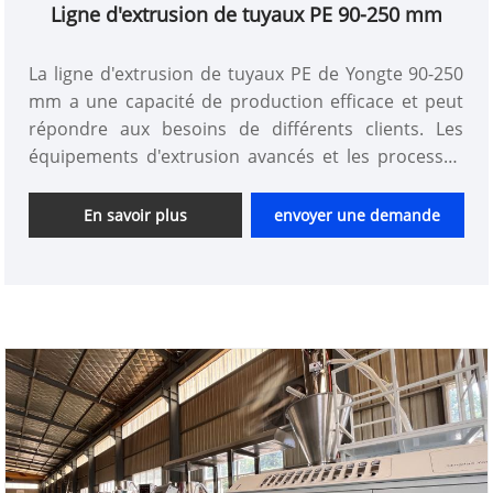
Ligne d'extrusion de tuyaux PE 90-250 mm
La ligne d'extrusion de tuyaux PE de Yongte 90-250
mm a une capacité de production efficace et peut
répondre aux besoins de différents clients. Les
équipements d'extrusion avancés et les processus
de production automatisés ont considérablement
amélioré l'efficacité de la production et réduit les
En savoir plus
envoyer une demande
coûts de production. Dans le même temps, Yongte a
également une équipe technique professionnelle
qui peut personnaliser les tuyaux PE de différentes
spécifications et performances en fonction des
besoins des clients, offrant aux clients des solutions
personnalisées.