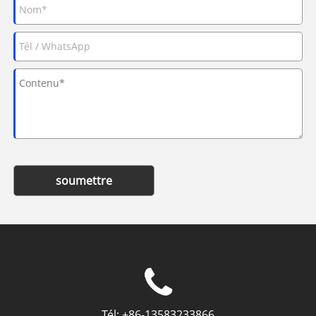
soumettre
Tél:
+86-13583233866