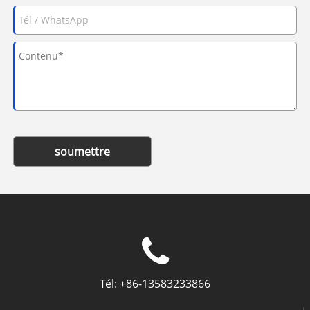
soumettre
Tél:
+86-13583233866