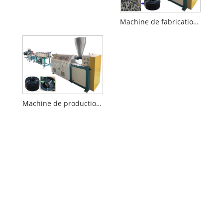
Machine de fabrication de tuyaux de trempage en caoutchouc de 9-32 mm
Machine de production de tuyaux d'irrigation en caoutchouc Projet clé en main à l'aide de pneu déchet