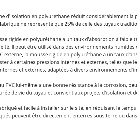
che d'isolation en polyuréthane réduit considérablement la p
éfabriqué ne représente que 25% de celle des tuyaux tradit
 rigide en polyuréthane a un taux d'absorption à faible te
éité. Il peut être utilisé dans des environnements humides 
VC externe, la mousse rigide en polyuréthane a un taux d'abs
ster à certaines pressions internes et externes, telles que l
 internes et externes, adaptées à divers environnements d'
au PVC lui-même a une bonne résistance à la corrosion, peut ré
rée de vie du tuyau et convient aux projets d'isolation et d
abriqué et facile à installer sur le site, en réduisant le temp
riqués peuvent être directement enterrés sous terre ou dans